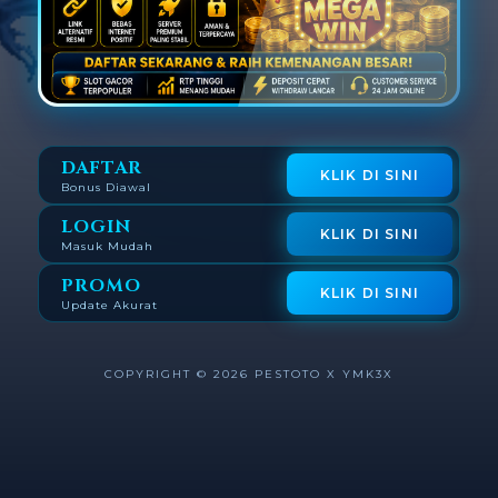
DAFTAR
KLIK DI SINI
Bonus Diawal
LOGIN
KLIK DI SINI
Masuk Mudah
PROMO
KLIK DI SINI
Update Akurat
COPYRIGHT © 2026 PESTOTO X YMK3X